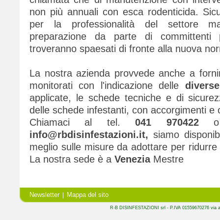
non più annuali con esca rodenticida. Si
per la professionalità del settore 
preparazione da parte di committenti p
troveranno spaesati di fronte alla nuova no
La nostra azienda provvede anche a forni
monitorati con l'indicazione delle
diverse
applicate, le schede tecniche e di sicurez
delle schede infestanti, con accorgimenti e c
Chiamaci al tel.
041 970422
o
info@rbdisinfestazioni.it,
siamo disponibil
meglio sulle misure da adottare per ridurre la
La nostra sede è a
Venezia
Mestre
Newsletter
Mappa del sito
|
R-B DISINFESTAZIONI srl - P.IVA 01559670276 via a.