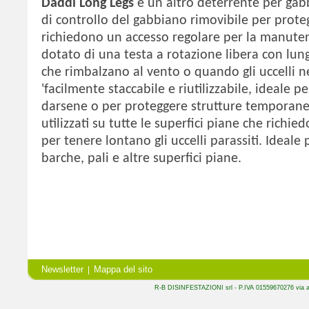
Daddi Long Legs
è un altro deterrente per gabb
di controllo del gabbiano rimovibile per prote
richiedono un accesso regolare per la manuten
dotato di una testa a rotazione libera con lungh
che rimbalzano al vento o quando gli uccelli 
'facilmente staccabile e riutilizzabile, ideale p
darsene o per proteggere strutture temporane
utilizzati su tutte le superfici piane che richi
per tenere lontano gli uccelli parassiti.
Ideale p
barche, pali e altre superfici piane
.
Newsletter
Mappa del sito
|
R-B DISINFESTAZIONI srl - P.IVA 01559670276 via a.